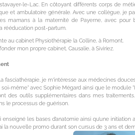
Estavayer-le-Lac. En côtoyant différents corps de méti
trique et ambulatoire générale. Avec une collègue, je 
es mamans à la maternité de Payerne, avec pour b
 la rééducation post-partum.
e au cabinet Physiothérapie la Colline, à Romont.
fonder mon propre cabinet, Causalie, à Siviriez.​​​
ment
a fasciathérapie, je m'intéresse aux médecines douces
 soi-même" avec Sophie Mégard ainsi que le module "Rac
t des outils supplémentaires dans mes traitements. L
ans le processus de guérison.
'ai enseigné les bases d’anatomie ainsi qu’une initiati
rai la nouvelle promo durant son cursus de 3 ans et de