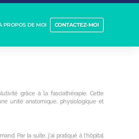
À PROPOS DE MOI
CONTACTEZ-MOI
ivité grâce à la fasciathérapie. Cette
une unité anatomique, physiologique et
d. Par la suite, j'ai pratiqué à l'hôpital