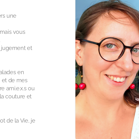
!
ers une
 mais vous
.
n jugement et
balades en
 et de mes
e ami.e.x.s ou
 la couture et
t de la Vie, je