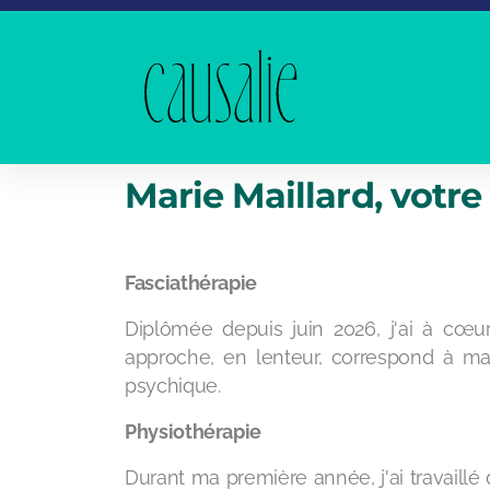
Marie Maillard, votr
Fasciathérapie
Diplômée depuis juin 2026, j'ai à cœu
approche, en lenteur, correspond à ma
psychique. ​
Physiothérapie
Durant ma première année, j'ai travaillé 